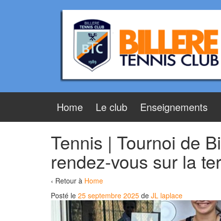
Aller
Sauter
au
au
contenu
menu
principal
Home
Le club
Enseignements
Tennis | Tournoi de Bi
rendez-vous sur la ter
‹ Retour à
Home
Posté le
25 septembre 2025
de
JL laplace