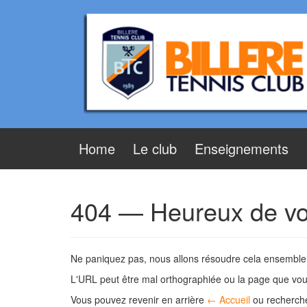
Aller
Sauter
au
au
contenu
menu
principal
Home
Le club
Enseignements
404 — Heureux de vous
Ne paniquez pas, nous allons résoudre cela ensemble. 
L'URL peut être mal orthographiée ou la page que vous
Vous pouvez revenir en arrière
← Accueil
ou recherch