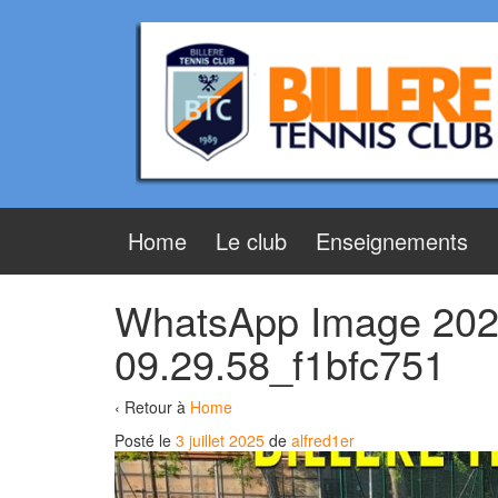
Aller
Sauter
au
au
contenu
menu
principal
Home
Le club
Enseignements
WhatsApp Image 202
09.29.58_f1bfc751
‹ Retour à
Home
Posté le
3 juillet 2025
de
alfred1er