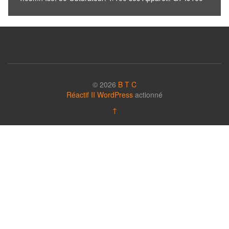
© 2026
B T C
Réactif II
WordPress
actionné
↑