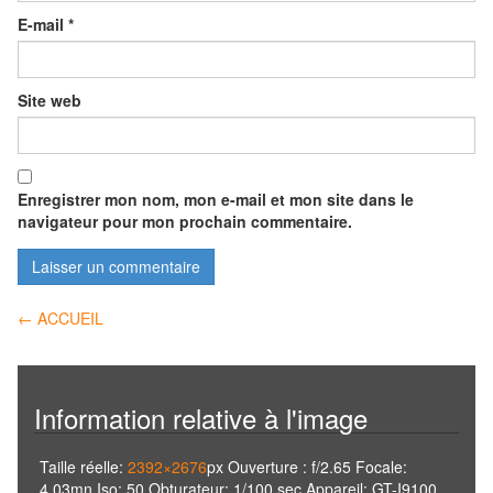
E-mail
*
Site web
Enregistrer mon nom, mon e-mail et mon site dans le
navigateur pour mon prochain commentaire.
Navigation
←
ACCUEIL
des
articles
Information relative à l'image
Taille réelle:
2392×2676
px
Ouverture : f/2.65
Focale:
4.03mn
Iso: 50
Obturateur: 1/100 sec
Appareil: GT-I9100