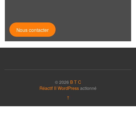
Nous contacter
© 2026
B T C
Réactif II
WordPress
actionné
↑