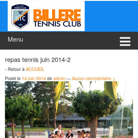
Aller
Sauter
au
au
contenu
menu
principal
Menu
repas tennis juin 2014-2
‹ Retour à
ACCUEIL
Posté le
14 juin 2014
de
admin
—
Aucun commentaire ↓