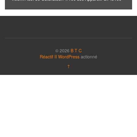
© 2026
B T C
Réactif II
WordPress
actionné
↑