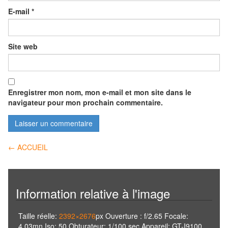
E-mail
*
Site web
Enregistrer mon nom, mon e-mail et mon site dans le
navigateur pour mon prochain commentaire.
Navigation
←
ACCUEIL
des
articles
Information relative à l'image
Taille réelle:
2392×2676
px
Ouverture : f/2.65
Focale:
4.03mn
Iso: 50
Obturateur: 1/100 sec
Appareil: GT-I9100