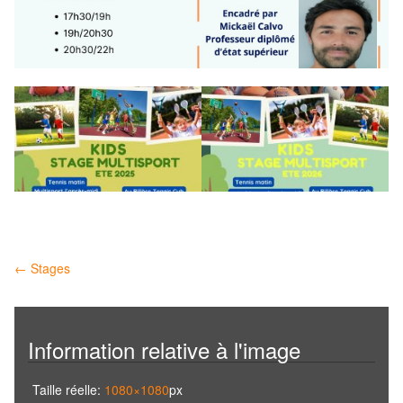
Navigation
←
Stages
des
articles
Information relative à l'image
Taille réelle:
1080×1080
px