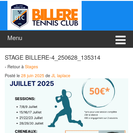
Aller
Sauter
au
au
contenu
menu
principal
Menu
STAGE BILLERE-4_250628_135314
‹ Retour à
Stages
Posté le
28 juin 2025
de
JL laplace