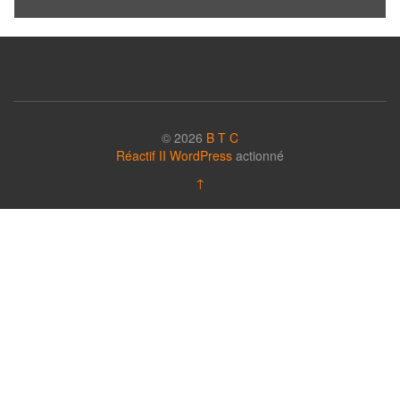
© 2026
B T C
Réactif II
WordPress
actionné
↑