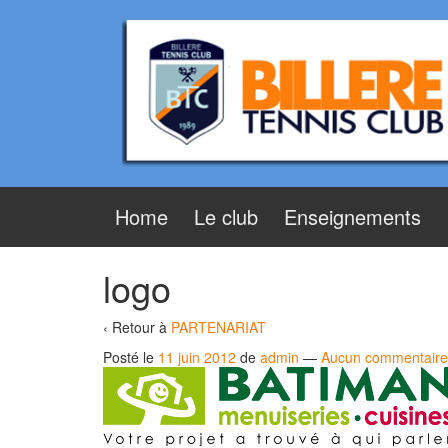
Aller
Sauter
au
au
contenu
menu
principal
Home
Le club
Enseignements
logo
‹ Retour à
PARTENARIAT
Posté le
11 juin 2012
de
admin
—
Aucun commentair