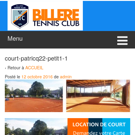
Aller
Sauter
au
au
contenu
menu
principal
Menu
court-patricq22-petit1-1
‹ Retour à
ACCUEIL
Posté le
12 octobre 2016
de
admin