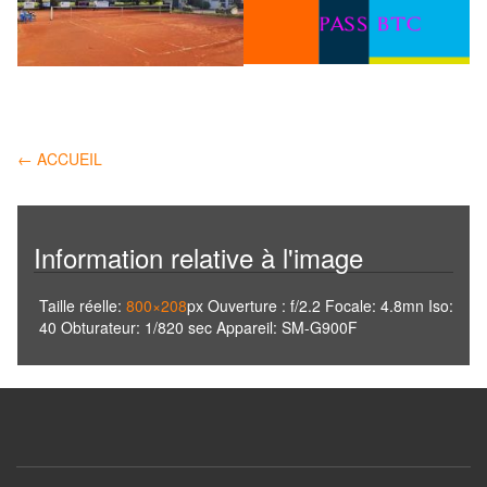
Navigation
←
ACCUEIL
des
articles
Information relative à l'image
Taille réelle:
800×208
px
Ouverture : f/2.2
Focale: 4.8mn
Iso:
40
Obturateur: 1/820 sec
Appareil: SM-G900F