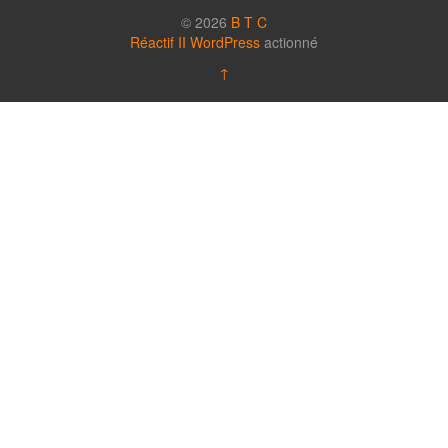
© 2026
B T C
Réactif II
WordPress
actionné
↑