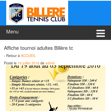
Aller
Sauter
au
au
contenu
menu
principal
Menu
Affiche tournoi adultes Billère tc
‹ Retour à
ACCUEIL
Posté le
19 juillet 2016
de
admin