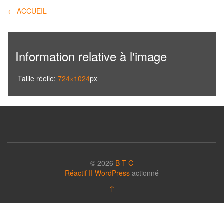
Navigation
←
ACCUEIL
des
articles
Information relative à l'image
Taille réelle:
724×1024
px
© 2026
B T C
Réactif II
WordPress
actionné
↑