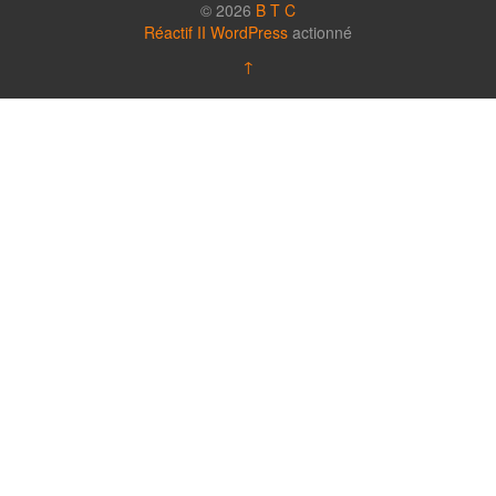
© 2026
B T C
Réactif II
WordPress
actionné
↑