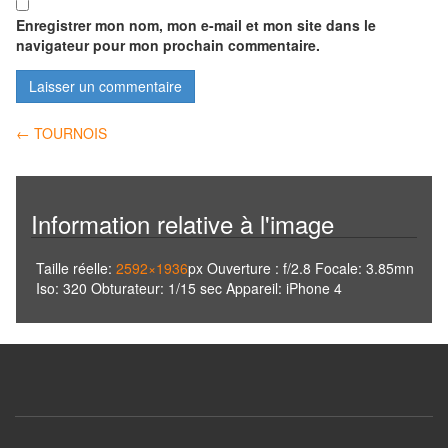
Enregistrer mon nom, mon e-mail et mon site dans le
navigateur pour mon prochain commentaire.
Navigation
←
TOURNOIS
des
articles
Information relative à l'image
Taille réelle:
2592×1936
px
Ouverture : f/2.8
Focale: 3.85mn
Iso: 320
Obturateur: 1/15 sec
Appareil: iPhone 4