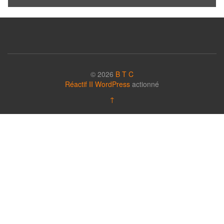
© 2026
B T C
Réactif II
WordPress
actionné
↑