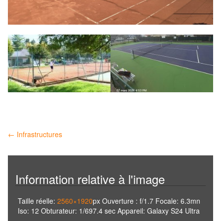
Navigation
←
Infrastructures
des
articles
Information relative à l'image
Taille réelle:
2560×1920
px
Ouverture : f/1.7
Focale: 6.3mn
Iso: 12
Obturateur: 1/697.4 sec
Appareil: Galaxy S24 Ultra