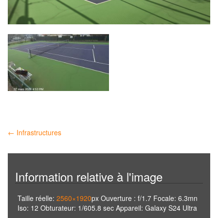
Navigation
←
Infrastructures
des
articles
Information relative à l'image
Taille réelle:
2560×1920
px
Ouverture : f/1.7
Focale: 6.3mn
Iso: 12
Obturateur: 1/605.8 sec
Appareil: Galaxy S24 Ultra