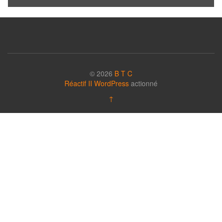
© 2026
B T C
Réactif II
WordPress
actionné
↑