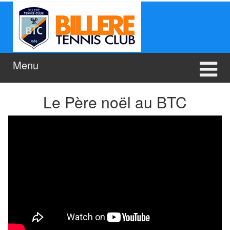
Aller
Sauter
au
au
contenu
menu
principal
Menu
Le Père noël au BTC