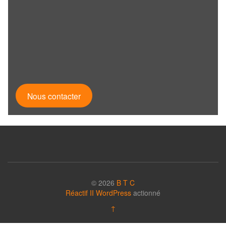
Nous contacter
© 2026
B T C
Réactif II
WordPress
actionné
↑