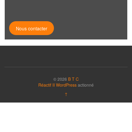
Nous contacter
© 2026
B T C
Réactif II
WordPress
actionné
↑